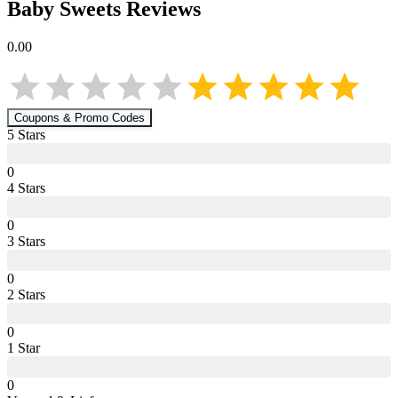
Baby Sweets
Reviews
0.00
Coupons & Promo Codes
5
Star
s
0
4
Star
s
0
3
Star
s
0
2
Star
s
0
1
Star
0