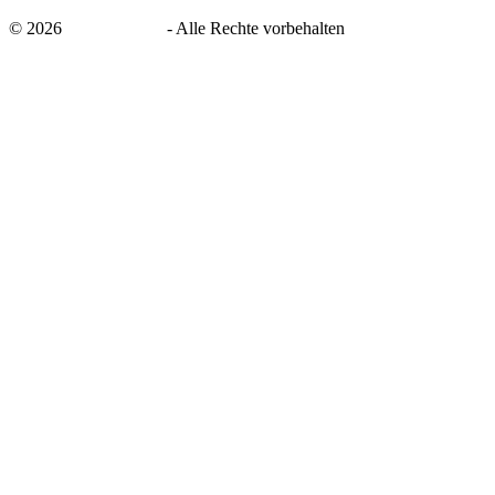
©
2026
savingsays.de
-
Alle Rechte vorbehalten