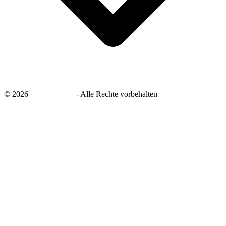
©
2026
savingsays.de
-
Alle Rechte vorbehalten