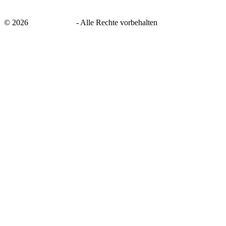
©
2026
savingsays.de
-
Alle Rechte vorbehalten