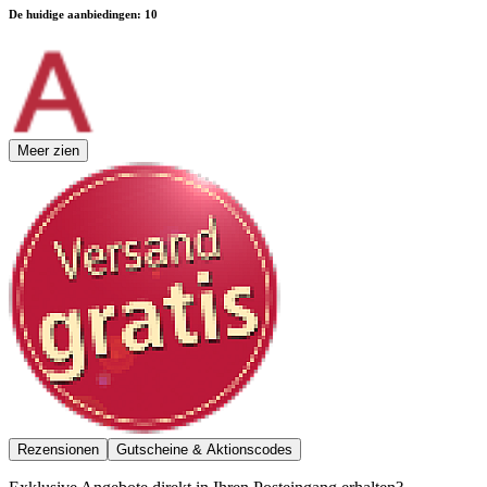
De huidige aanbiedingen
:
10
Meer zien
Rezensionen
Gutscheine & Aktionscodes