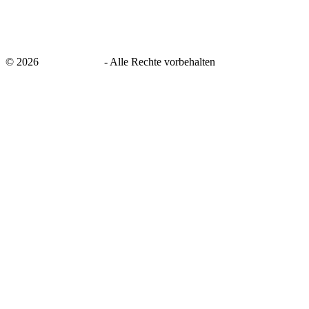
©
2026
savingsays.de
-
Alle Rechte vorbehalten