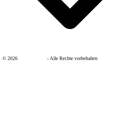
©
2026
savingsays.de
-
Alle Rechte vorbehalten