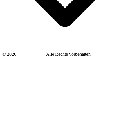
©
2026
savingsays.de
-
Alle Rechte vorbehalten