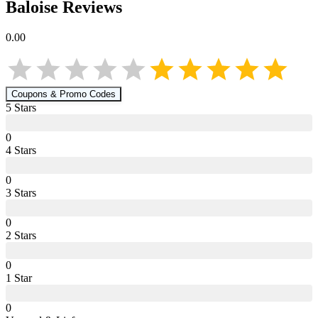
Baloise
Reviews
0.00
Coupons & Promo Codes
5
Star
s
0
4
Star
s
0
3
Star
s
0
2
Star
s
0
1
Star
0