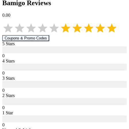
Bamigo
Reviews
0.00
Coupons & Promo Codes
5
Star
s
0
4
Star
s
0
3
Star
s
0
2
Star
s
0
1
Star
0