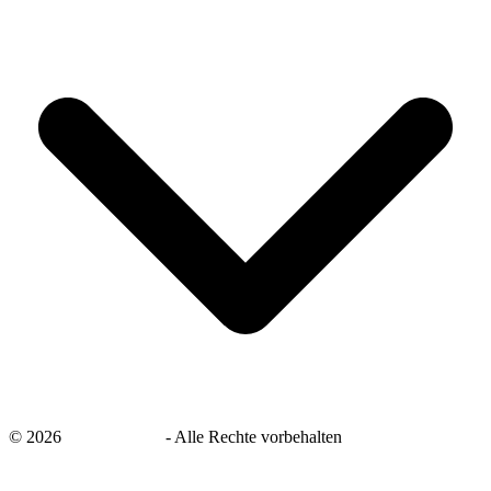
©
2026
savingsays.de
-
Alle Rechte vorbehalten