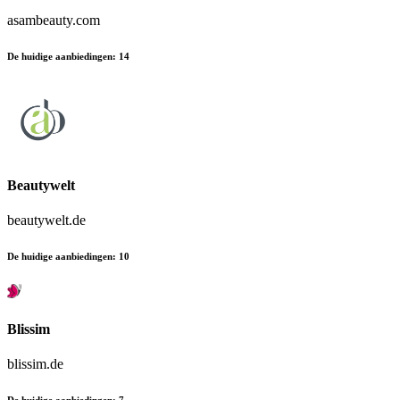
asambeauty.com
De huidige aanbiedingen
:
14
Beautywelt
beautywelt.de
De huidige aanbiedingen
:
10
Blissim
blissim.de
De huidige aanbiedingen
:
7