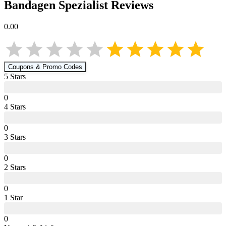
Bandagen Spezialist
Reviews
0.00
Coupons & Promo Codes
5
Star
s
0
4
Star
s
0
3
Star
s
0
2
Star
s
0
1
Star
0