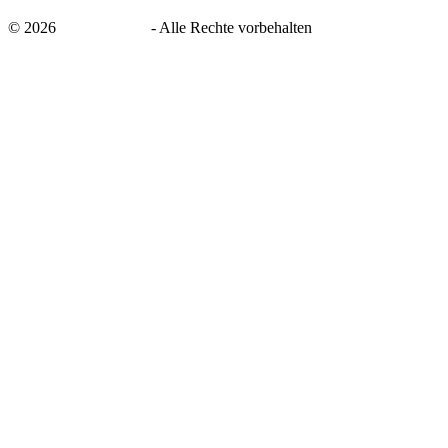
©
2026
savingsays.de
-
Alle Rechte vorbehalten