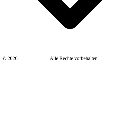
©
2026
savingsays.de
-
Alle Rechte vorbehalten