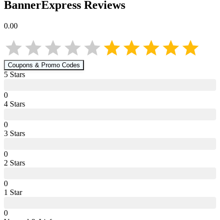
BannerExpress
Reviews
0.00
Coupons & Promo Codes
5
Star
s
0
4
Star
s
0
3
Star
s
0
2
Star
s
0
1
Star
0