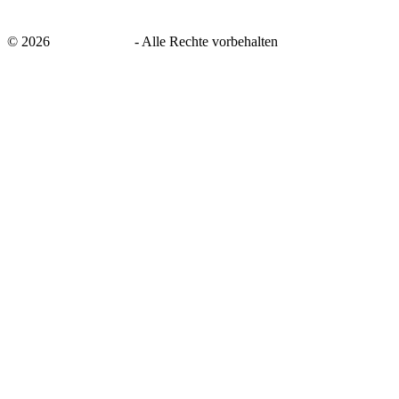
©
2026
savingsays.de
-
Alle Rechte vorbehalten