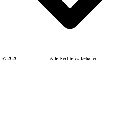
©
2026
savingsays.de
-
Alle Rechte vorbehalten