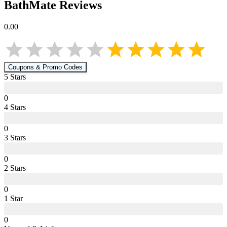
BathMate
Reviews
0.00
Coupons & Promo Codes
5
Star
s
0
4
Star
s
0
3
Star
s
0
2
Star
s
0
1
Star
0