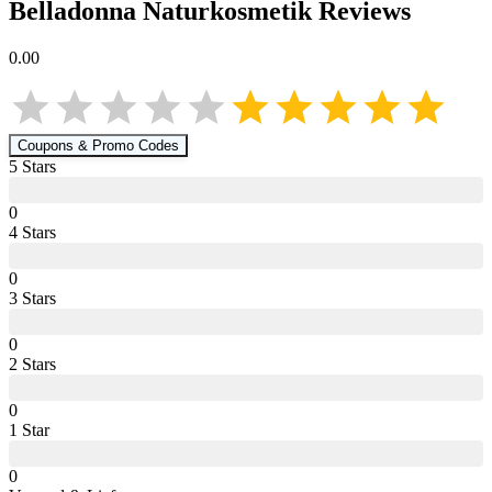
Belladonna Naturkosmetik
Reviews
0.00
Coupons & Promo Codes
5
Star
s
0
4
Star
s
0
3
Star
s
0
2
Star
s
0
1
Star
0