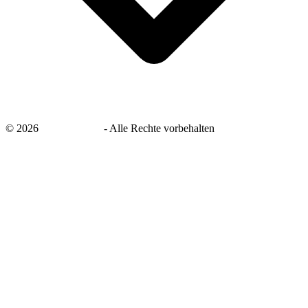
©
2026
savingsays.de
-
Alle Rechte vorbehalten