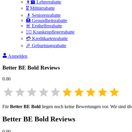
👩‍🏫 Lehrerrabatte
🎖️ Militärrabatte
👴 Seniorenrabatte
🏥 Gesundheitsrabatte
🚨 Ersthelferrabatte
👩‍⚕️ Krankenpflegerrabatte
💳 Kreditkartenrabatte
🎉 Geburtstagsrabatte
Anmelden
Better BE Bold
Reviews
0.00
Für
Better BE Bold
liegen noch keine Bewertungen vor. Wir sind über
Better BE Bold
Reviews
0.00