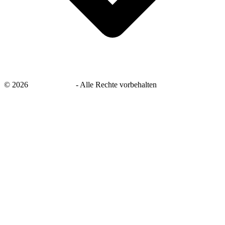
©
2026
savingsays.de
-
Alle Rechte vorbehalten