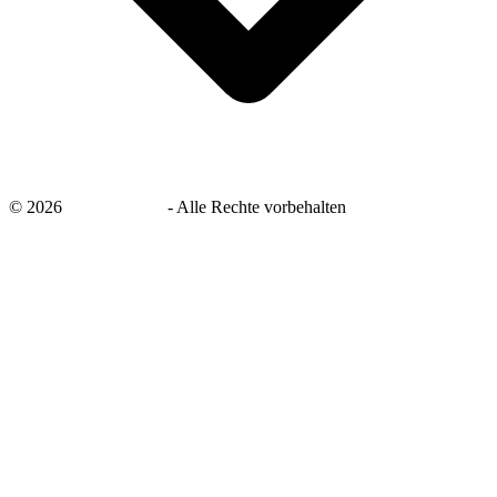
©
2026
savingsays.de
-
Alle Rechte vorbehalten