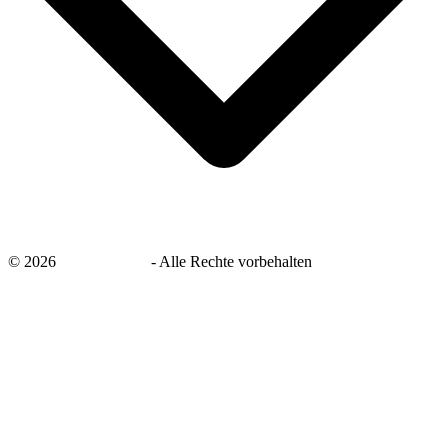
©
2026
savingsays.de
-
Alle Rechte vorbehalten