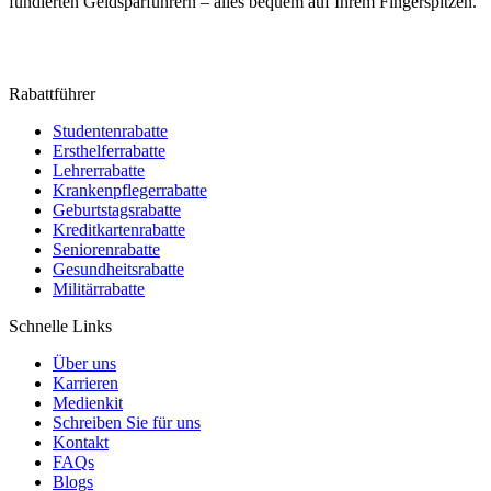
fundierten Geldsparführern – alles bequem auf Ihrem Fingerspitzen.
Rabattführer
Studentenrabatte
Ersthelferrabatte
Lehrerrabatte
Krankenpflegerrabatte
Geburtstagsrabatte
Kreditkartenrabatte
Seniorenrabatte
Gesundheitsrabatte
Militärrabatte
Schnelle Links
Über uns
Karrieren
Medienkit
Schreiben Sie für uns
Kontakt
FAQs
Blogs