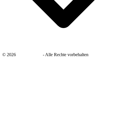
©
2026
savingsays.de
-
Alle Rechte vorbehalten