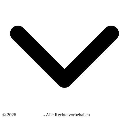
©
2026
savingsays.de
-
Alle Rechte vorbehalten