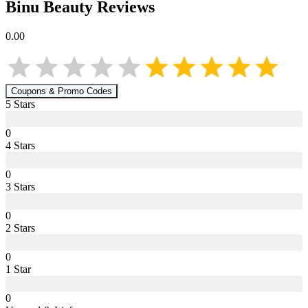
Binu Beauty
Reviews
0.00
Coupons & Promo Codes
5
Star
s
0
4
Star
s
0
3
Star
s
0
2
Star
s
0
1
Star
0