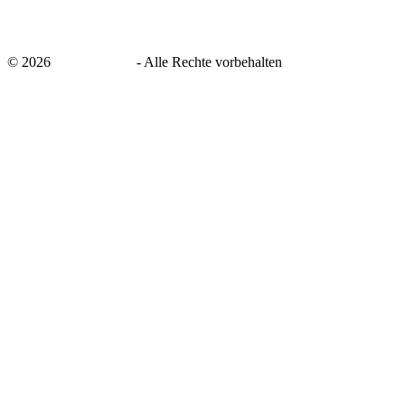
©
2026
savingsays.de
-
Alle Rechte vorbehalten