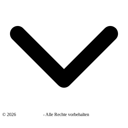
©
2026
savingsays.de
-
Alle Rechte vorbehalten