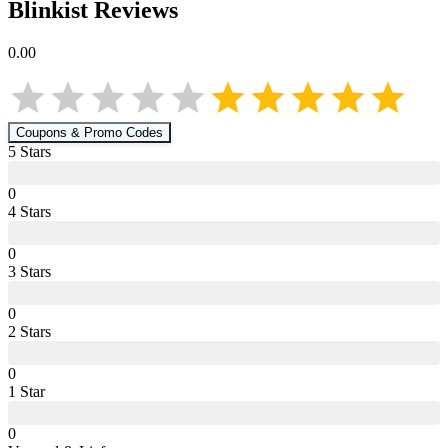
Blinkist
Reviews
0.00
Coupons & Promo Codes
5
Star
s
0
4
Star
s
0
3
Star
s
0
2
Star
s
0
1
Star
0