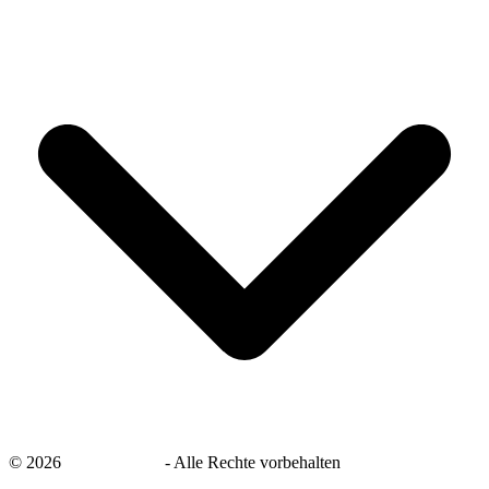
©
2026
savingsays.de
-
Alle Rechte vorbehalten