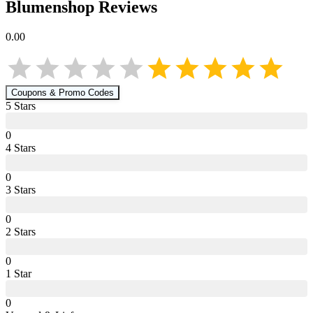
Blumenshop
Reviews
0.00
Coupons & Promo Codes
5
Star
s
0
4
Star
s
0
3
Star
s
0
2
Star
s
0
1
Star
0