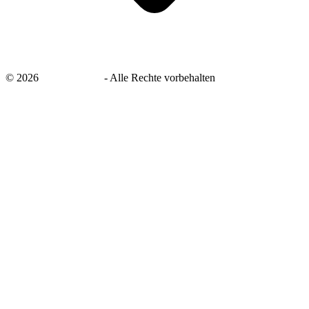
©
2026
savingsays.de
-
Alle Rechte vorbehalten