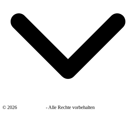
©
2026
savingsays.de
-
Alle Rechte vorbehalten