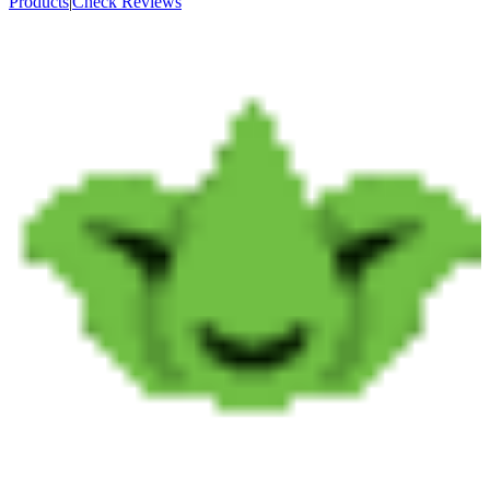
Products
|
Check Reviews