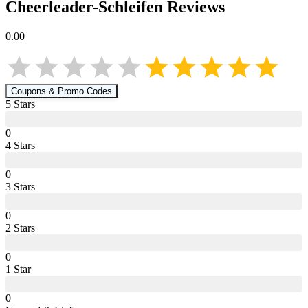
Cheerleader-Schleifen
Reviews
0.00
Coupons & Promo Codes
5
Star
s
0
4
Star
s
0
3
Star
s
0
2
Star
s
0
1
Star
0