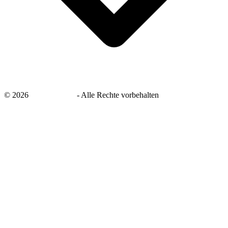
©
2026
savingsays.de
-
Alle Rechte vorbehalten