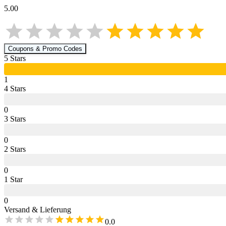
5.00
Coupons & Promo Codes
5
Star
s
1
4
Star
s
0
3
Star
s
0
2
Star
s
0
1
Star
0
Versand & Lieferung
0.0