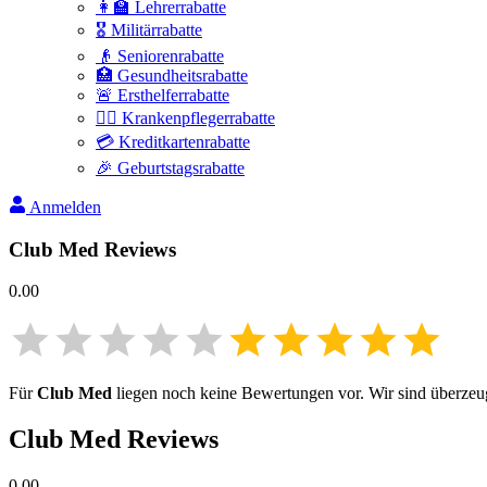
👩‍🏫 Lehrerrabatte
🎖️ Militärrabatte
👴 Seniorenrabatte
🏥 Gesundheitsrabatte
🚨 Ersthelferrabatte
👩‍⚕️ Krankenpflegerrabatte
💳 Kreditkartenrabatte
🎉 Geburtstagsrabatte
Anmelden
Club Med
Reviews
0.00
Für
Club Med
liegen noch keine Bewertungen vor. Wir sind überzeugt
Club Med
Reviews
0.00