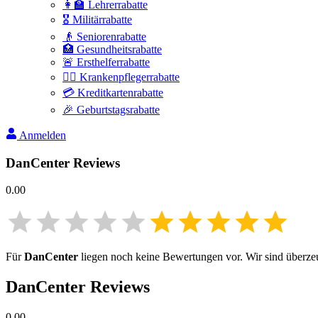
👩‍🏫 Lehrerrabatte
🎖️ Militärrabatte
👴 Seniorenrabatte
🏥 Gesundheitsrabatte
🚨 Ersthelferrabatte
👩‍⚕️ Krankenpflegerrabatte
💳 Kreditkartenrabatte
🎉 Geburtstagsrabatte
Anmelden
DanCenter
Reviews
0.00
Für
DanCenter
liegen noch keine Bewertungen vor. Wir sind überzeug
DanCenter
Reviews
0.00