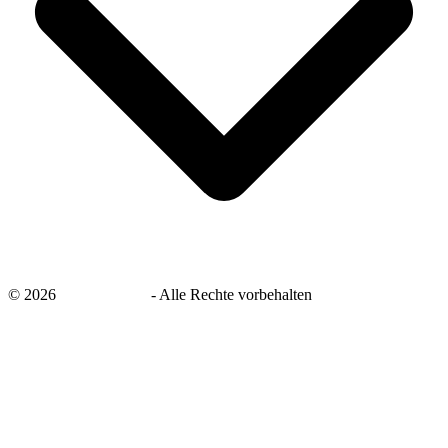
©
2026
savingsays.de
-
Alle Rechte vorbehalten