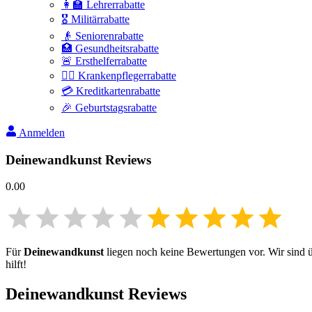
👩‍🏫 Lehrerrabatte
🎖️ Militärrabatte
👴 Seniorenrabatte
🏥 Gesundheitsrabatte
🚨 Ersthelferrabatte
👩‍⚕️ Krankenpflegerrabatte
💳 Kreditkartenrabatte
🎉 Geburtstagsrabatte
Anmelden
Deinewandkunst
Reviews
0.00
Für
Deinewandkunst
liegen noch keine Bewertungen vor. Wir sind üb
hilft!
Deinewandkunst
Reviews