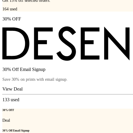
Get 15% off selected orders.
164
used
30% OFF
30% Off Email Signup
Save 30% on prints with email signup.
View Deal
133
used
30% OFF
Deal
30% Off Email Signup