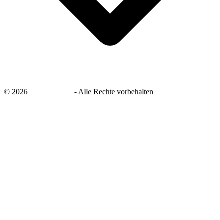
©
2026
savingsays.de
-
Alle Rechte vorbehalten