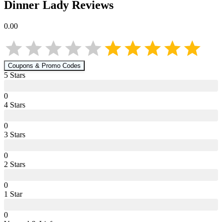
Dinner Lady
Reviews
0.00
Coupons & Promo Codes
5
Star
s
0
4
Star
s
0
3
Star
s
0
2
Star
s
0
1
Star
0