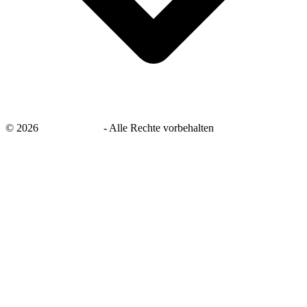
©
2026
savingsays.de
-
Alle Rechte vorbehalten