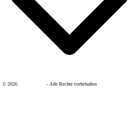
©
2026
savingsays.de
-
Alle Rechte vorbehalten