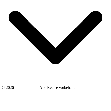
©
2026
savingsays.de
-
Alle Rechte vorbehalten