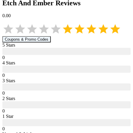
Etch And Ember
Reviews
0.00
Coupons & Promo Codes
5
Star
s
0
4
Star
s
0
3
Star
s
0
2
Star
s
0
1
Star
0