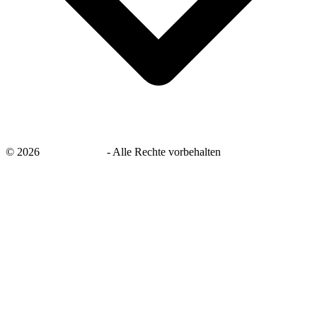
©
2026
savingsays.de
-
Alle Rechte vorbehalten