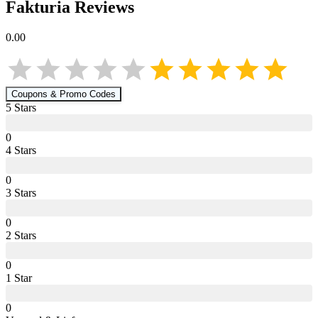
Fakturia
Reviews
0.00
Coupons & Promo Codes
5
Star
s
0
4
Star
s
0
3
Star
s
0
2
Star
s
0
1
Star
0