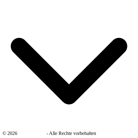
©
2026
savingsays.de
-
Alle Rechte vorbehalten