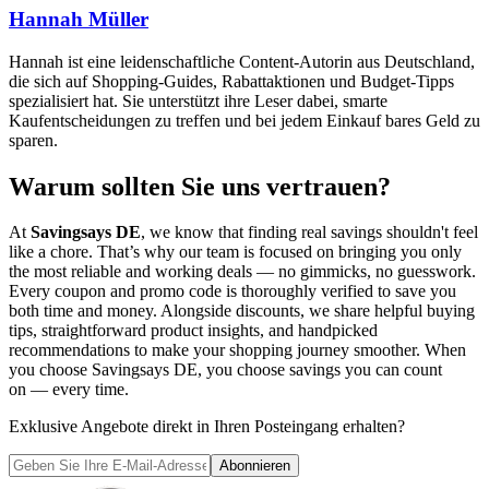
Hannah Müller
Hannah ist eine leidenschaftliche Content-Autorin aus Deutschland,
die sich auf Shopping-Guides, Rabattaktionen und Budget-Tipps
spezialisiert hat. Sie unterstützt ihre Leser dabei, smarte
Kaufentscheidungen zu treffen und bei jedem Einkauf bares Geld zu
sparen.
Warum sollten Sie uns vertrauen?
At
Savingsays DE
, we know that finding real savings shouldn't feel
like a chore. That’s why our team is focused on bringing you only
the most reliable and working deals — no gimmicks, no guesswork.
Every coupon and promo code is thoroughly verified to save you
both time and money. Alongside discounts, we share helpful buying
tips, straightforward product insights, and handpicked
recommendations to make your shopping journey smoother. When
you choose
Savingsays DE
, you choose savings you can count
on — every time.
Exklusive Angebote direkt in Ihren Posteingang erhalten?
Abonnieren