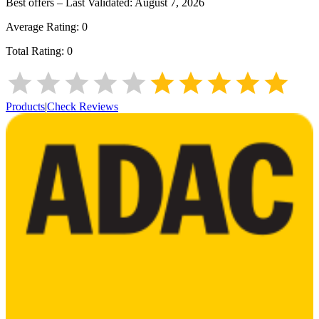
Best offers – Last Validated:
August 7, 2026
Average Rating:
0
Total Rating:
0
Products
|
Check Reviews