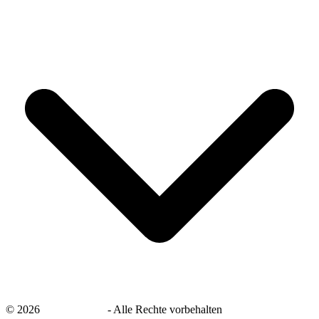
©
2026
savingsays.de
-
Alle Rechte vorbehalten