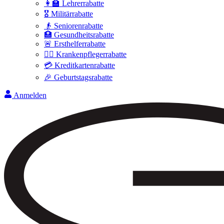
👩‍🏫 Lehrerrabatte
🎖️ Militärrabatte
👴 Seniorenrabatte
🏥 Gesundheitsrabatte
🚨 Ersthelferrabatte
👩‍⚕️ Krankenpflegerrabatte
💳 Kreditkartenrabatte
🎉 Geburtstagsrabatte
Anmelden