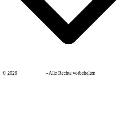
©
2026
savingsays.de
-
Alle Rechte vorbehalten