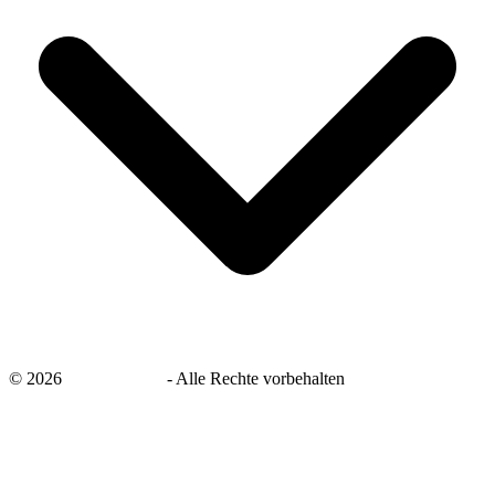
©
2026
savingsays.de
-
Alle Rechte vorbehalten