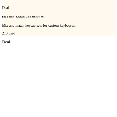
Deal
Buy 2 Sets of Keycaps, Get 1 Set 50% Off
Mix and match keycap sets for custom keyboards.
210
used
Deal