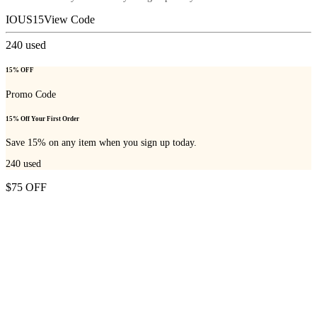
IOUS15
View Code
240
used
15% OFF
Promo Code
15% Off Your First Order
Save 15% on any item when you sign up today.
240
used
$75 OFF