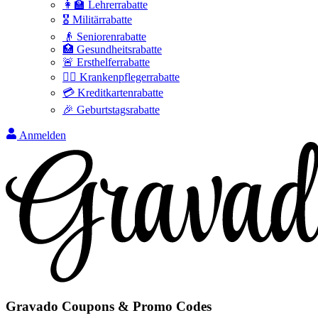
👩‍🏫 Lehrerrabatte
🎖️ Militärrabatte
👴 Seniorenrabatte
🏥 Gesundheitsrabatte
🚨 Ersthelferrabatte
👩‍⚕️ Krankenpflegerrabatte
💳 Kreditkartenrabatte
🎉 Geburtstagsrabatte
Anmelden
Gravado
Coupons & Promo Codes