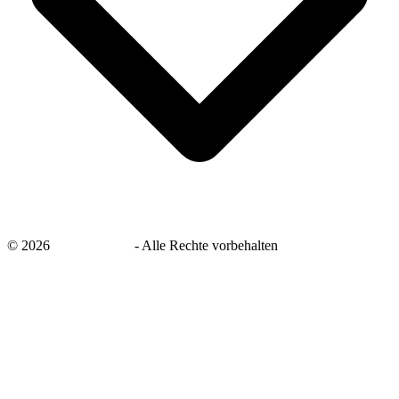
©
2026
savingsays.de
-
Alle Rechte vorbehalten