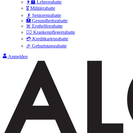
👩‍🏫 Lehrerrabatte
🎖️ Militärrabatte
👴 Seniorenrabatte
🏥 Gesundheitsrabatte
🚨 Ersthelferrabatte
👩‍⚕️ Krankenpflegerrabatte
💳 Kreditkartenrabatte
🎉 Geburtstagsrabatte
Anmelden