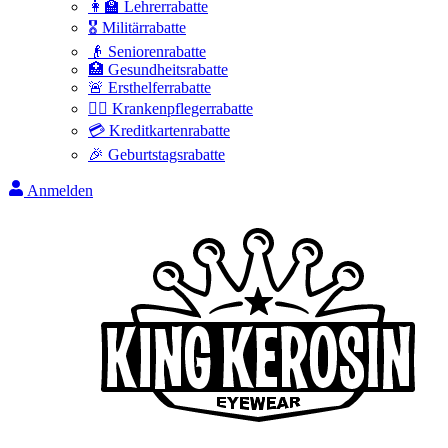
👩‍🏫 Lehrerrabatte
🎖️ Militärrabatte
👴 Seniorenrabatte
🏥 Gesundheitsrabatte
🚨 Ersthelferrabatte
👩‍⚕️ Krankenpflegerrabatte
💳 Kreditkartenrabatte
🎉 Geburtstagsrabatte
Anmelden