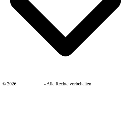
©
2026
savingsays.de
-
Alle Rechte vorbehalten