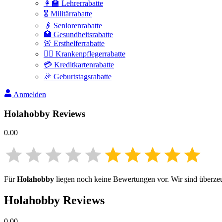
👩‍🏫 Lehrerrabatte
🎖️ Militärrabatte
👴 Seniorenrabatte
🏥 Gesundheitsrabatte
🚨 Ersthelferrabatte
👩‍⚕️ Krankenpflegerrabatte
💳 Kreditkartenrabatte
🎉 Geburtstagsrabatte
Anmelden
Holahobby
Reviews
0.00
Für
Holahobby
liegen noch keine Bewertungen vor. Wir sind überzeug
Holahobby
Reviews
0.00