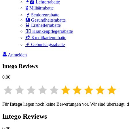
👩‍🏫 Lehrerrabatte
🎖️ Militärrabatte
👴 Seniorenrabatte
🏥 Gesundheitsrabatte
🚨 Ersthelferrabatte
👩‍⚕️ Krankenpflegerrabatte
💳 Kreditkartenrabatte
🎉 Geburtstagsrabatte
Anmelden
Intego
Reviews
0.00
Für
Intego
liegen noch keine Bewertungen vor. Wir sind überzeugt, da
Intego
Reviews
0.00