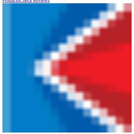
Products
|
Check Reviews