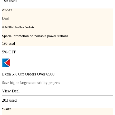
195
used
20% OFF
Deal
20% Off All EcoFlow Products
Special promotion on portable power stations.
195
used
5% OFF
Extra 5% Off Orders Over €500
Save big on large sustainability projects.
View Deal
203
used
5% OFF