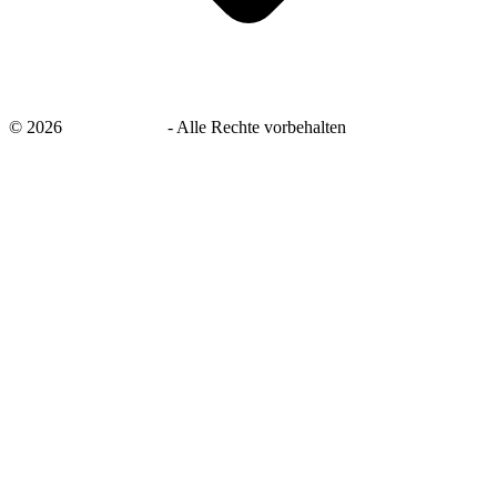
©
2026
savingsays.de
-
Alle Rechte vorbehalten