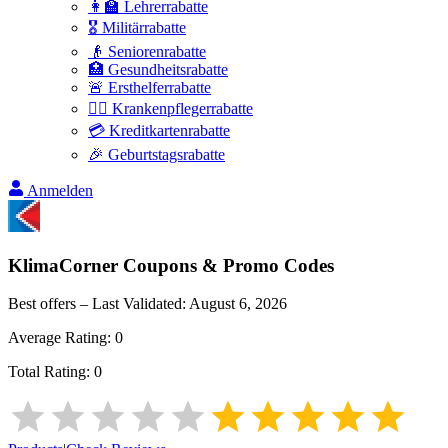
👩‍🏫 Lehrerrabatte
🎖️ Militärrabatte
👴 Seniorenrabatte
🏥 Gesundheitsrabatte
🚨 Ersthelferrabatte
👩‍⚕️ Krankenpflegerrabatte
💳 Kreditkartenrabatte
🎉 Geburtstagsrabatte
Anmelden
KlimaCorner
Coupons & Promo Codes
Best offers – Last Validated:
August 6, 2026
Average Rating:
0
Total Rating:
0