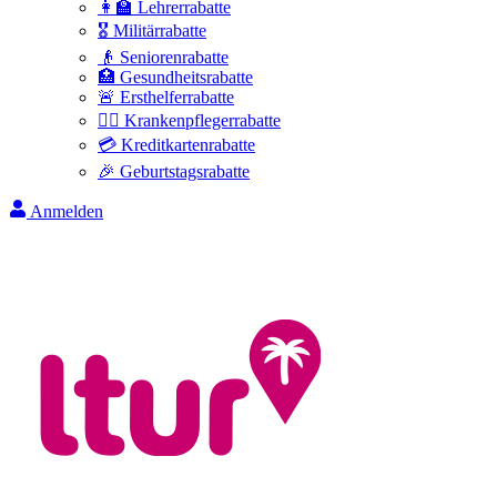
👩‍🏫 Lehrerrabatte
🎖️ Militärrabatte
👴 Seniorenrabatte
🏥 Gesundheitsrabatte
🚨 Ersthelferrabatte
👩‍⚕️ Krankenpflegerrabatte
💳 Kreditkartenrabatte
🎉 Geburtstagsrabatte
Anmelden