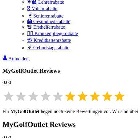
👩‍🏫 Lehrerrabatte
🎖️ Militärrabatte
👴 Seniorenrabatte
🏥 Gesundheitsrabatte
🚨 Ersthelferrabatte
👩‍⚕️ Krankenpflegerrabatte
💳 Kreditkartenrabatte
🎉 Geburtstagsrabatte
Anmelden
MyGolfOutlet
Reviews
0.00
Für
MyGolfOutlet
liegen noch keine Bewertungen vor. Wir sind überz
MyGolfOutlet
Reviews
0.00