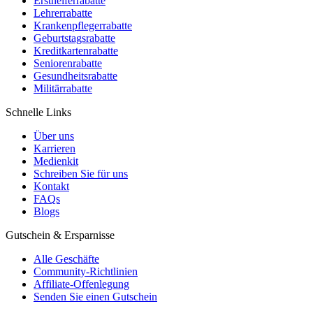
Ersthelferrabatte
Lehrerrabatte
Krankenpflegerrabatte
Geburtstagsrabatte
Kreditkartenrabatte
Seniorenrabatte
Gesundheitsrabatte
Militärrabatte
Schnelle Links
Über uns
Karrieren
Medienkit
Schreiben Sie für uns
Kontakt
FAQs
Blogs
Gutschein & Ersparnisse
Alle Geschäfte
Community-Richtlinien
Affiliate-Offenlegung
Senden Sie einen Gutschein