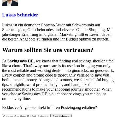
Lukas Schneider
Lukas ist ein deutscher Content-Autor mit Schwerpunkt auf
Sparstrategien, Gutscheincodes und cleveres Online-Shopping. Mit
jahrelanger Erfahrung im digitalen Marketing hilft er Lesern dabei,
die besten Angebote zu finden und ihr Budget optimal zu nutzen.
Warum sollten Sie uns vertrauen?
At
Savingsays DE
, we know that finding real savings shouldn't feel
like a chore. That’s why our team is focused on bringing you only
the most reliable and working deals — no gimmicks, no guesswork.
Every coupon and promo code is thoroughly verified to save you
both time and money. Alongside discounts, we share helpful buying
tips, straightforward product insights, and handpicked
recommendations to make your shopping journey smoother. When
you choose
Savingsays DE
, you choose savings you can count
on — every time.
Exklusive Angebote direkt in Ihren Posteingang erhalten?
Abonnieren