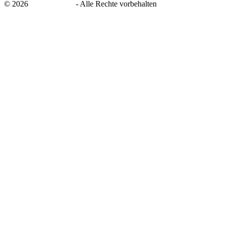
©
2026
savingsays.de
-
Alle Rechte vorbehalten